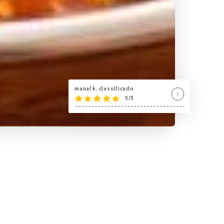
manal k. classificado
5/5