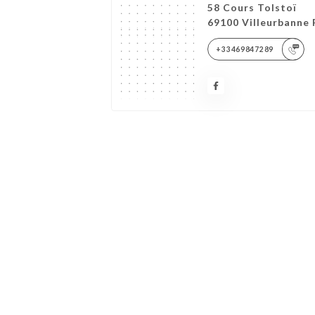
58 Cours Tolstoï
69100 Villeurbanne 
+33469847289