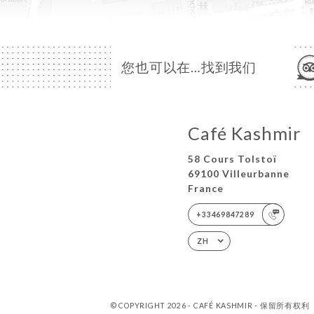
您也可以在…找到我们
Café Kashmir
58 Cours Tolstoï
69100 Villeurbanne
France
+33469847289
ZH
© COPYRIGHT 2026 - CAFÉ KASHMIR - 保留所有权利